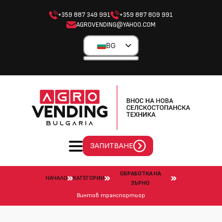
+359 887 349 991
+359 887 809 991
AGROVENDING@YAHOO.COM
BG
EN
EL
ES
PL
ЗАПИТВАНЕ
ОБРАБОТКА НА
НАЧАЛО
КАТЕГОРИИ
ЗЪРНО
Винтов транспортьор