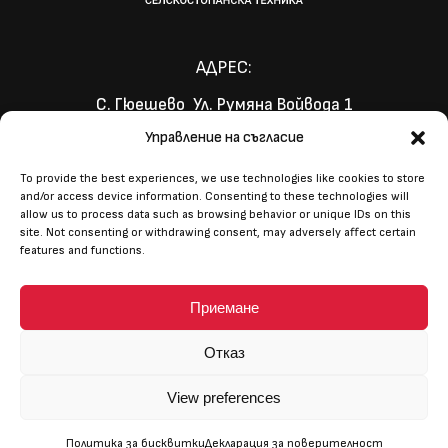
АДРЕС:
С. Гюешево Ул. Румяна Войвода 1
ЧЕСТО ЗАДАВНИ ВЪПРОСИ
Управление на съгласие
ПРАВИЛА И УСЛОВИЯ
ДЕКЛАРАЦИЯ ЗА ПОВЕРИТЕЛНОСТ
To provide the best experiences, we use technologies like cookies to store
КОНТАКТИ
and/or access device information. Consenting to these technologies will
allow us to process data such as browsing behavior or unique IDs on this
site. Not consenting or withdrawing consent, may adversely affect certain
+359 887 349 991
features and functions.
+359 887 809 991
Приемане
AGROVENDING@YAHOO.COM
Отказ
ИЗРАБОТКА НА
View preferences
САЙТА
© 2025 AGRO VENDING BULGARIA. ВСИЧКИ ПРАВА ЗАПАЗЕНИ!
Политика за бисквитки
Декларация за поверителност