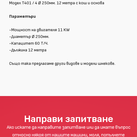
Модел T401 / 4 Ø 250мм. 12 метра с кош и основа
Параметъри
-Мощност на двигателя 11 KW
-Диаметър Ø 250мм.
-Капацитет 60 Т/Ч.
-Дължина 12 метра
Също така предлагаме други видове и модели шнекове.
Направи запитване
Ако искате да направите запитване или да имате въпрос
относно някоя от нашите машини, моля, попълнете